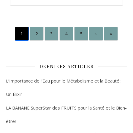
1
2
3
4
5
›
»
DERNIERS ARTICLES
L’Importance de l’Eau pour le Métabolisme et la Beauté :
Un Élixir
LA BANANE SuperStar des FRUITS pour la Santé et le Bien-
être!