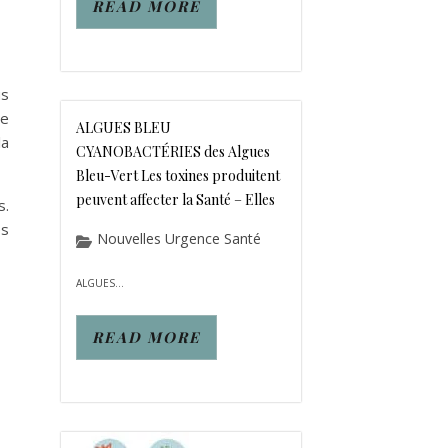
READ MORE
us
ce
ALGUES BLEU
la
CYANOBACTÉRIES des Algues
Bleu-Vert Les toxines produitent
peuvent affecter la Santé – Elles
s.
es
Nouvelles Urgence Santé
ALGUES...
READ MORE