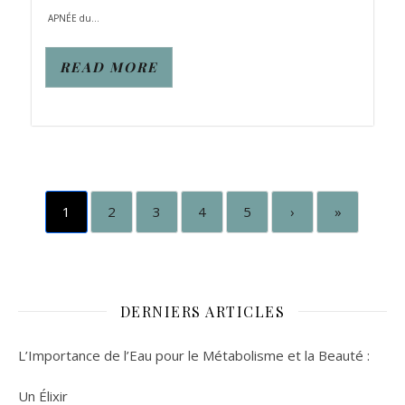
APNÉE du...
READ MORE
1
2
3
4
5
›
»
DERNIERS ARTICLES
L’Importance de l’Eau pour le Métabolisme et la Beauté :
Un Élixir