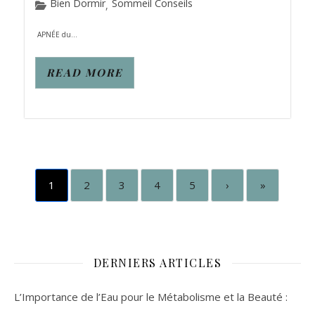
Bien Dormir
Sommeil Conseils
,
APNÉE du...
READ MORE
1
2
3
4
5
›
»
DERNIERS ARTICLES
L’Importance de l’Eau pour le Métabolisme et la Beauté :