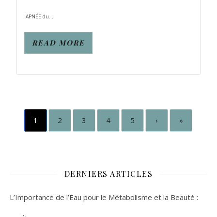
APNÉE du...
READ MORE
1
2
3
4
5
›
»
DERNIERS ARTICLES
L’Importance de l’Eau pour le Métabolisme et la Beauté :