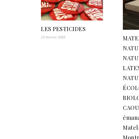
LES PESTICIDES
MATE
25 février 2009
NATU
NATU
LATEX
NATU
ÉCOL
BIOL
CAOU
émana
Matel
Montr