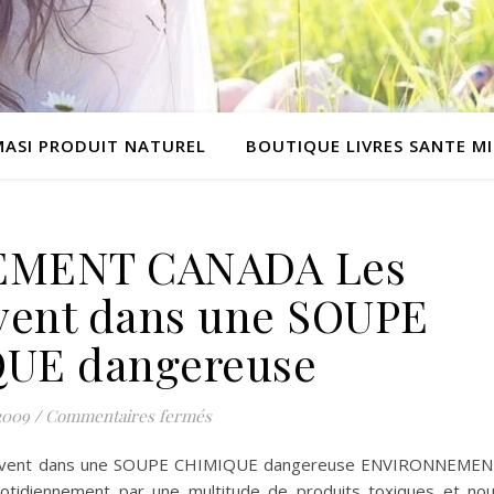
MASI PRODUIT NATUREL
BOUTIQUE LIVRES SANTE M
MENT CANADA Les
vent dans une SOUPE
UE dangereuse
sur ENVIRONNEMENT CANADA Les Can
2009
/
Commentaires fermés
ivent dans une SOUPE CHIMIQUE dangereuse ENVIRONNEME
idiennement par une multitude de produits toxiques et no