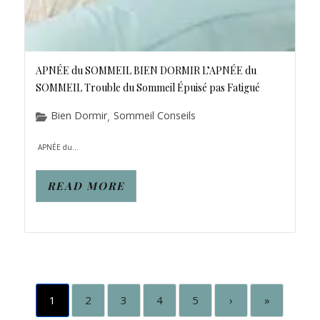
APNÉE du SOMMEIL BIEN DORMIR L’APNÉE du
SOMMEIL Trouble du Sommeil Épuisé pas Fatigué
Bien Dormir
Sommeil Conseils
,
APNÉE du...
READ MORE
1
2
3
4
5
›
»