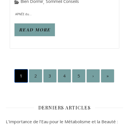
Bien Dormir
Sommeil Conseils
,
APNÉE du...
READ MORE
1
2
3
4
5
›
»
DERNIERS ARTICLES
L’Importance de l’Eau pour le Métabolisme et la Beauté :