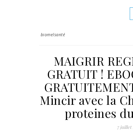
biomelsanté
MAIGRIR REG
GRATUIT ! EB
GRATUITEMENT! 
Mincir avec la C
proteines 
7 juille