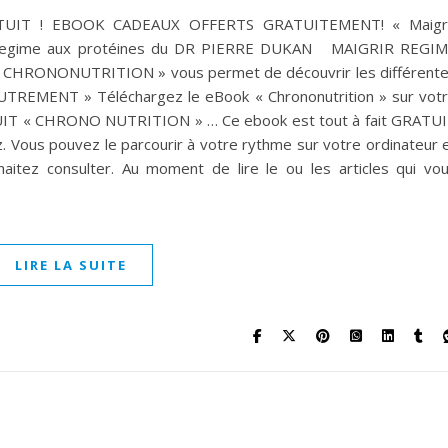
UIT ! EBOOK CADEAUX OFFERTS GRATUITEMENT! « Maigri
ion regime aux protéines du DR PIERRE DUKAN MAIGRIR REGI
« CHRONONUTRITION » vous permet de découvrir les différent
AUTREMENT » Téléchargez le eBook « Chrononutrition » sur vot
T « CHRONO NUTRITION » … Ce ebook est tout à fait GRATU
z. Vous pouvez le parcourir à votre rythme sur votre ordinateur 
aitez consulter. Au moment de lire le ou les articles qui vo
LIRE LA SUITE