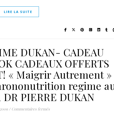
LIRE LA SUITE
IME DUKAN- CADEAU
OOK CADEAUX OFFERTS
« Maigrir Autrement »
hrononutrition regime a
du DR PIERRE DUKAN
sur MAIGRIR REGIME DUKAN- CADEAU
t 2009
/
Commentaires fermés