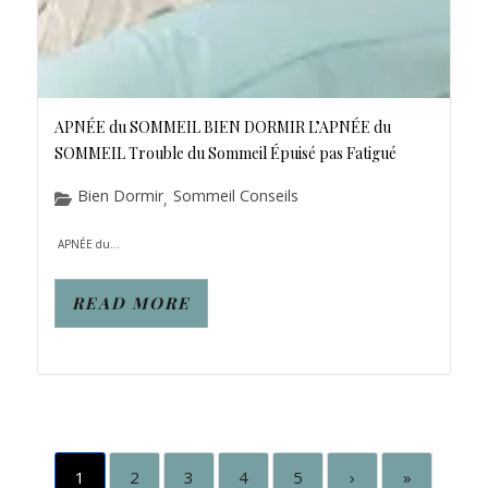
APNÉE du SOMMEIL BIEN DORMIR L’APNÉE du
SOMMEIL Trouble du Sommeil Épuisé pas Fatigué
Bien Dormir
Sommeil Conseils
,
APNÉE du...
READ MORE
1
2
3
4
5
›
»