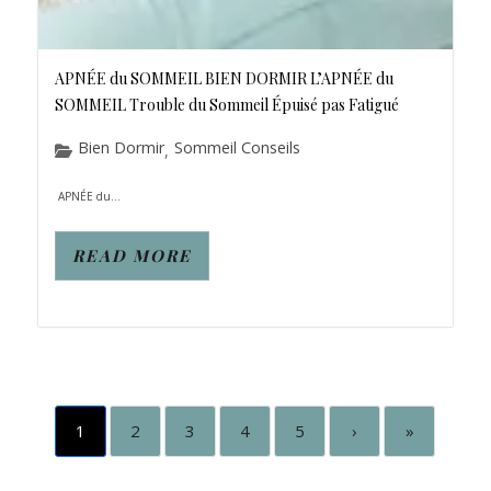
APNÉE du SOMMEIL BIEN DORMIR L’APNÉE du
SOMMEIL Trouble du Sommeil Épuisé pas Fatigué
Bien Dormir
Sommeil Conseils
,
APNÉE du...
READ MORE
1
2
3
4
5
›
»