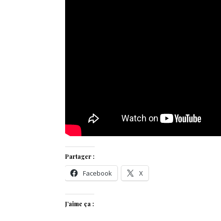
Partager :
Facebook
X
J’aime ça :