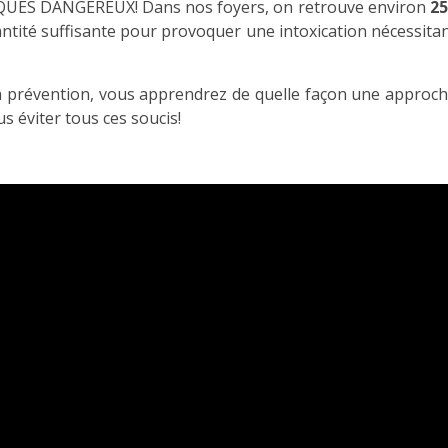
S DANGEREUX! Dans nos foyers, on retrouve environ
25
ntité suffisante pour provoquer une intoxication nécessita
 la prévention, vous apprendrez de quelle façon une approc
s éviter tous ces soucis!