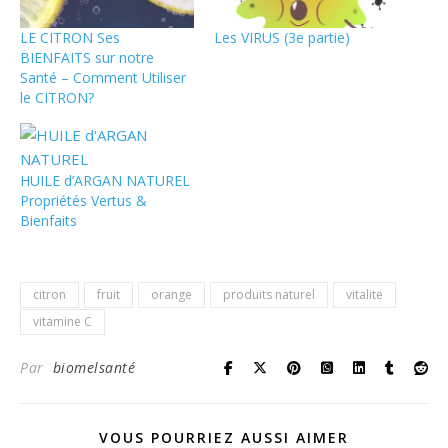
LE CITRON Ses
Les VIRUS (3e partie)
BIENFAITS sur notre
Santé – Comment Utiliser
le CITRON?
HUILE d’ARGAN NATUREL
Propriétés Vertus &
Bienfaits
citron
fruit
orange
produits naturel
vitalite
vitamine C
Par
biomelsanté
VOUS POURRIEZ AUSSI AIMER