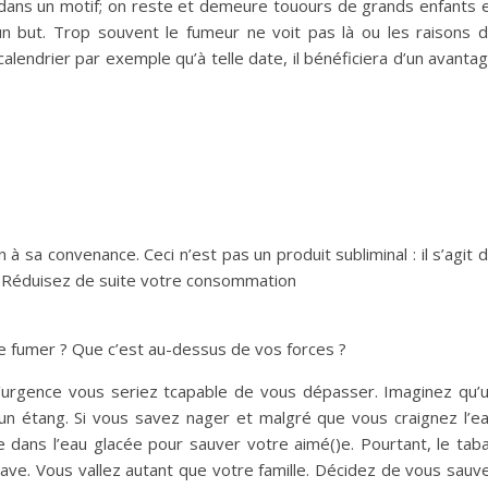
 dans un motif; on reste et demeure touours de grands enfants 
un but. Trop souvent le fumeur ne voit pas là ou les raisons 
on calendrier par exemple qu’à telle date, il bénéficiera d’un avanta
 sa convenance. Ceci n’est pas un produit subliminal : il s’agit 
. Réduisez de suite votre consommation
e fumer ? Que c’est au-dessus de vos forces ?
’urgence vous seriez tcapable de vous dépasser. Imaginez qu’
 un étang. Si vous savez nager et malgré que vous craignez l’e
 dans l’eau glacée pour sauver votre aimé()e. Pourtant, le tab
rave. Vous vallez autant que votre famille. Décidez de vous sauv