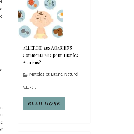
et
de
ge
ALLERGIE aux ACARIENS
Comment Faire pour Tuer les
Acariens?
de
Matelas et Literie Naturel
ALLERGIE...
READ MORE
un
au
ac
er