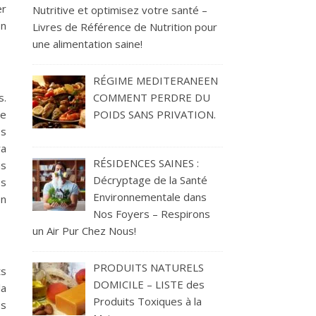
er
Nutritive et optimisez votre santé –
on
Livres de Référence de Nutrition pour
une alimentation saine!
RÉGIME MEDITERANEEN
s.
COMMENT PERDRE DU
ue
POIDS SANS PRIVATION.
es
ra
RÉSIDENCES SAINES :
us
Décryptage de la Santé
es
Environnementale dans
en
Nos Foyers – Respirons
un Air Pur Chez Nous!
PRODUITS NATURELS
ts
DOMICILE – LISTE des
la
Produits Toxiques à la
es