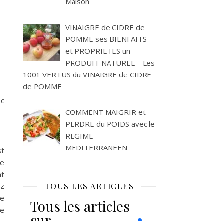
Maison
VINAIGRE de CIDRE de
POMME ses BIENFAITS
et PROPRIETES un
PRODUIT NATUREL – Les
1001 VERTUS du VINAIGRE de CIDRE
de POMME
ec
COMMENT MAIGRIR et
PERDRE du POIDS avec le
REGIME
MEDITERRANEEN
st
de
nt
ez
TOUS LES ARTICLES
de
Tous les articles
de
sur