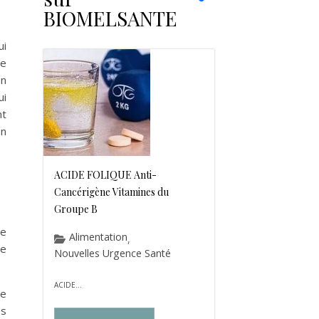
BIOMELSANTE
ui
le
en
ui
nt
on
ACIDE FOLIQUE Anti-
Cancérigène Vitamines du
Groupe B
de
Alimentation
,
je
Nouvelles Urgence Santé
ACIDE...
re
es