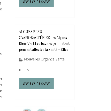
READ MORE
é.
nd
ALGUES BLEU
CYANOBACTÉRIES des Algues
Bleu-Vert Les toxines produitent
peuvent affecter la Santé – Elles
us
Nouvelles Urgence Santé
ALGUES...
us
READ MORE
us
en
es
.