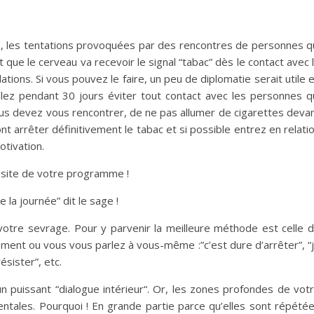
ge, les tentations provoquées par des rencontres de personnes q
 que le cerveau va recevoir le signal “tabac” dès le contact avec 
ations. Si vous pouvez le faire, un peu de diplomatie serait utile 
lez pendant 30 jours éviter tout contact avec les personnes q
us devez vous rencontrer, de ne pas allumer de cigarettes deva
t arrêter définitivement le tabac et si possible entrez en relati
otivation.
ssite de votre programme !
la journée” dit le sage !
votre sevrage. Pour y parvenir la meilleure méthode est celle 
oment ou vous vous parlez à vous-même :”c’est dure d’arrêter”, “
résister”, etc.
puissant “dialogue intérieur“. Or, les zones profondes de vot
ntales. Pourquoi ! En grande partie parce qu’elles sont répété