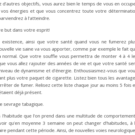
vez d’autres objectifs, vous aurez bien le temps de vous en occup
t vos énergies et que vous concentrez toute votre déterminati
parviendrez à l’atteindre.
e but dans votre esprit!
 existence, ainsi que votre santé quand vous ne fumerez plu
velle vie saine va vous apporter, comme par exemple le fait q
la normal. Que votre souffle vous permettra de monter 4 à 4 l
 que vous allez rajouter des années de vie et que votre santé se
t niveau de dynamisme et d’énergie. Enthousiasmez-vous que vo
ant plus votre paquet de cigarette. Listez bien tous les avantag
arrêter de fumer. Relisez cette liste chaque jour au moins 5 fois 
étaient déjà présent.
tre sevrage tabagique.
 l’habitude que l’on prend dans une multitude de comportemen
savoir qu’en moyenne 3 semaine on peut changer d’habitudes, à 
aire pendant cette période. Ainsi, de nouvelles voies neurologiqu