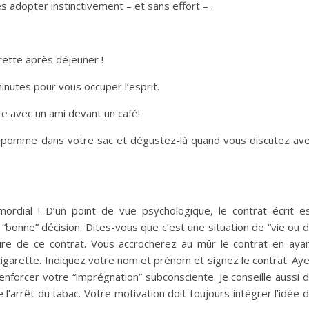
es adopter instinctivement – et sans effort – .
rette après déjeuner !
inutes pour vous occuper l’esprit.
tte avec un ami devant un café!
 pomme dans votre sac et dégustez-là quand vous discutez av
rdial ! D’un point de vue psychologique, le contrat écrit e
a “bonne” décision. Dites-vous que c’est une situation de “vie ou 
ture de ce contrat. Vous accrocherez au mûr le contrat en aya
 cigarette. Indiquez votre nom et prénom et signez le contrat. Ay
nforcer votre “imprégnation” subconsciente. Je conseille aussi 
’arrêt du tabac. Votre motivation doit toujours intégrer l’idée 