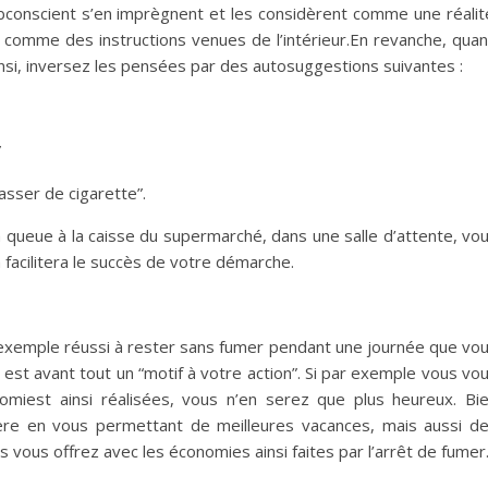
bconscient s’en imprègnent et les considèrent comme une réalit
 comme des instructions venues de l’intérieur.En revanche, qua
si, inversez les pensées par des autosuggestions suivantes :
”
asser de cigarette”.
a queue à la caisse du supermarché, dans une salle d’attente, vo
facilitera le succès de votre démarche.
exemple réussi à rester sans fumer pendant une journée que vo
 est avant tout un “motif à votre action”. Si par exemple vous vo
miest ainsi réalisées, vous n’en serez que plus heureux. Bi
ère en vous permettant de meilleures vacances, mais aussi d
 vous offrez avec les économies ainsi faites par l’arrêt de fumer