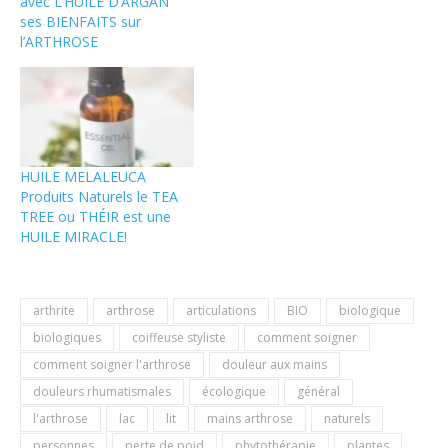
avec L’HUILE D’ARGAN
ses BIENFAITS sur
l’ARTHROSE
HUILE MELALEUCA
Produits Naturels le TEA
TREE ou THÉIR est une
HUILE MIRACLE!
arthrite
arthrose
articulations
BIO
biologique
biologiques
coiffeuse styliste
comment soigner
comment soigner l'arthrose
douleur aux mains
douleurs rhumatismales
écologique
général
l'arthrose
lac
lit
mains arthrose
naturels
personnes
perte de poid
phytothérapie
plantes