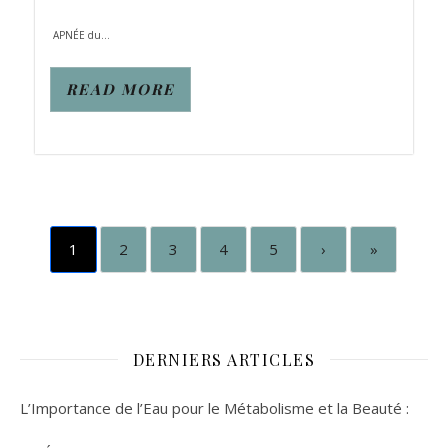
APNÉE du...
READ MORE
1
2
3
4
5
›
»
DERNIERS ARTICLES
L’Importance de l’Eau pour le Métabolisme et la Beauté :