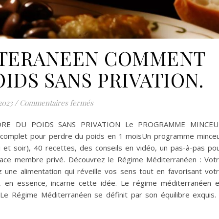
ITERANEEN COMMENT
IDS SANS PRIVATION.
sur RÉGIME MEDITERANEEN COMMEN
2023
/
Commentaires fermés
RE DU POIDS SANS PRIVATION Le PROGRAMME MINCEU
omplet pour perdre du poids en 1 moisUn programme mince
et soir), 40 recettes, des conseils en vidéo, un pas-à-pas po
space membre privé. Découvrez le Régime Méditerranéen : Vot
ez une alimentation qui réveille vos sens tout en favorisant vot
, en essence, incarne cette idée. Le régime méditerranéen 
 Le Régime Méditerranéen se définit par son équilibre exquis. 