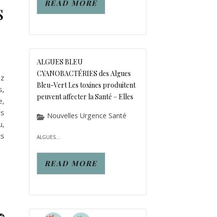
READ MORE
s
ALGUES BLEU
CYANOBACTÉRIES des Algues
ez
Bleu-Vert Les toxines produitent
s,
peuvent affecter la Santé – Elles
e,
rs
Nouvelles Urgence Santé
u,
ts
ALGUES...
READ MORE