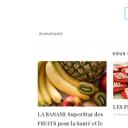
biomelsanté
VOUS 
LES P
LA BANANE SuperStar des
25 févrie
FRUITS pour la Santé et le