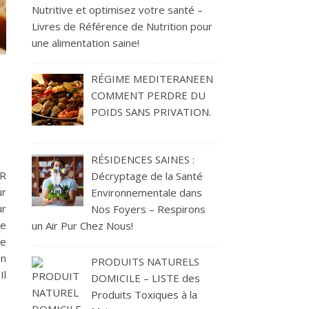
Nutritive et optimisez votre santé –
Livres de Référence de Nutrition pour
une alimentation saine!
RÉGIME MEDITERANEEN
COMMENT PERDRE DU
POIDS SANS PRIVATION.
T PERDRE DU POIDS SANS PRIVATION.
RÉSIDENCES SAINES :
R
Décryptage de la Santé
ur
Environnementale dans
ur
Nos Foyers – Respirons
re
un Air Pur Chez Nous!
re
en
PRODUITS NATURELS
Il
DOMICILE – LISTE des
Produits Toxiques à la