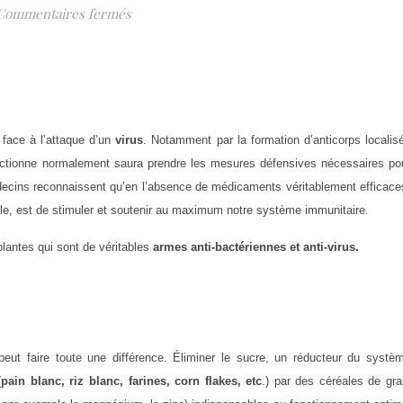
sur Les VIRUS ATTAQUENT (2ème partie)
Commentaires fermés
 face à l’attaque d’un
virus
. Notamment par la formation d’anticorps localis
onctionne normalement saura prendre les mesures défensives nécessaires po
édecins reconnaissent qu’en l’absence de médicaments véritablement efficace
rale, est de stimuler et soutenir au maximum notre système immunitaire.
plantes qui sont de véritables
armes anti-bactériennes et anti-virus.
eut faire toute une différence. Éliminer le sucre, un réducteur du systè
(
pain blanc, riz blanc, farines, corn flakes, etc
.) par des céréales de gra