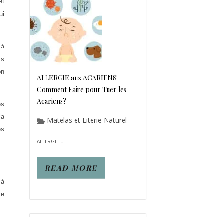
et
ui
 à
ts
on
ALLERGIE aux ACARIENS
Comment Faire pour Tuer les
Acariens?
es
la
Matelas et Literie Naturel
es
ALLERGIE...
READ MORE
 à
te