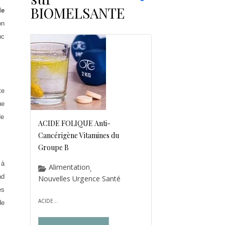
BIOMELSANTE
de
on
nc
te
ue
de
ACIDE FOLIQUE Anti-
Cancérigène Vitamines du
Groupe B
 à
Alimentation
,
nd
Nouvelles Urgence Santé
es
ACIDE...
de