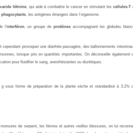
caride létinine
, qui aide à combattre le cancer en stimulant les
cellules-T 
s
phagocytants
, les antigènes étrangers dans l’organisme.
e l’
interféron
, un groupe de
protéines
accompagnant les globules blanc
eut cependant provoquer une diarrhée passagère, des ballonnements intestina
sonnes, lorsque pris en quantités importantes. On déconseille également 
on pour fluidifier le sang, anesthésiantes ou diurétiques.
 sous forme de préparation de la plante sèche et standardisé à 3,2% 
morsures de serpent, les fièvres et autres vieilles blessures, on lui reconna