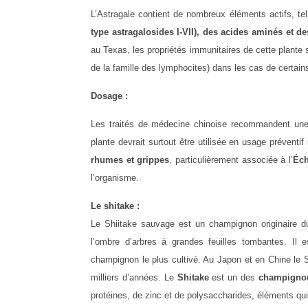
L’Astragale contient de nombreux éléments actifs, t
type astragalosides I-VII), des acides aminés et d
au Texas, les propriétés immunitaires de cette plante
de la famille des lymphocites) dans les cas de certain
Dosage :
Les traités de médecine chinoise recommandent une d
plante devrait surtout être utilisée en usage prévent
rhumes et grippes
, particulièrement associée à l’
Éch
l’organisme.
Le shitake :
Le Shiitake sauvage est un champignon originaire du
l’ombre d’arbres à grandes feuilles tombantes. Il 
champignon le plus cultivé. Au Japon et en Chine le
milliers d’années. Le
Shitake
est un des
champigno
protéines, de zinc et de polysaccharides, éléments qu