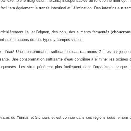
e par exemple le magnésium, le zinc) indispensables au fonctionnement optim
cilitera également le transit intestinal et l’élimination. Des intestins e
n san
articulièrement l’ail et l’oignon, des noix, des aliments fermentés (
choucrout
ont aux infections de tout types y compris virales.
e : l’eau! Une consommation suffisante d’eau (au moins 2 litres par jour) e
santé. Une consommation suffisante d’eau contribue à éliminer les toxines 
uqueuses. Les virus pénètrent plus facilement dans l’organisme lorsque l
rovinces du Yunnan et Sichuan, et est connue dans ces régions sous le nom 