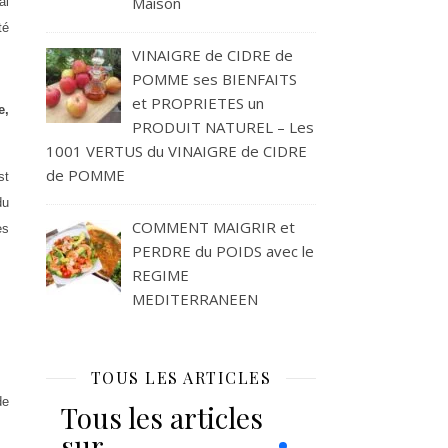
Maison
al
té
VINAIGRE de CIDRE de
POMME ses BIENFAITS
et PROPRIETES un
e,
PRODUIT NATUREL – Les
1001 VERTUS du VINAIGRE de CIDRE
de POMME
st
du
COMMENT MAIGRIR et
es
PERDRE du POIDS avec le
REGIME
MEDITERRANEEN
TOUS LES ARTICLES
de
Tous les articles
sur