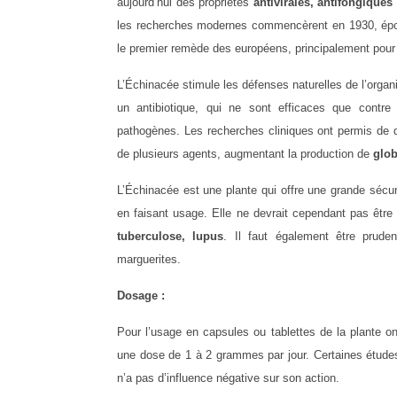
aujourd’hui des propriétés
antivirales, antifongiques
les recherches modernes commencèrent en 1930, époqu
le premier remède des européens, principalement pour
L’Échinacée stimule les défenses naturelles de l’orga
un antibiotique, qui ne sont efficaces que contre u
pathogènes. Les recherches cliniques ont permis de dé
de plusieurs agents, augmentant la production de
glob
L’Échinacée est une plante qui offre une grande sécurit
en faisant usage. Elle ne devrait cependant pas être 
tuberculose, lupus
. Il faut également être prudent
marguerites.
Dosage :
Pour l’usage en capsules ou tablettes de la plante 
une dose de 1 à 2 grammes par jour. Certaines étud
n’a pas d’influence négative sur son action.