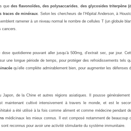
els que
des flavonoïdes, des polysaccarides
,
des glycosides triterpène (
es traces de minéraux
. Selon les chercheurs de l’Hôpital Anderson, à Houst
 semblent ramener à un niveau normal le nombre de cellules T (un globule bla
s cancers.
ose quotidienne pouvant aller jusqu’à 500mg, d’extrait sec, par jour. Cet
if sur une longue période de temps, pour protéger des refroidissements tels q
inacée
qu’elle complète admirablement bien, pour augmenter les défenses 
 Japon, de la Chine et autres régions asiatiques. Il pousse généralement
est maintenant cultivé intensivement à travers le monde, et est le seco
 Shitaké a été utilisé à la fois comme aliment et comme médecine pendant d
ns
médicinaux les mieux connus. Il est composé notamment de beaucoup 
i sont reconnus pour avoir une activité stimulante du système immunitaire.