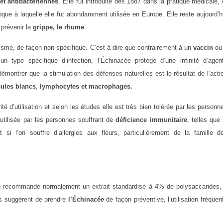
 et antibactériennes
. Elle fut introduite dès 1887 dans la pratique médicale, 
e à laquelle elle fut abondamment utilisée en Europe. Elle reste aujourd’h
 prévenir la
grippe, le rhume
.
nisme, de façon non spécifique. C’est à dire que contrairement à un
vaccin
ou
n type spécifique d’infection, l’Échinacée protège d’une infinité d’agen
montrer que la stimulation des défenses naturelles est le résultat de l’acti
ules blancs
,
lymphocytes et macrophages.
é d’utilisation et selon les études elle est très bien tolérée par les personn
utilisée par les personnes souffrant de
déficience immunitaire
, telles que 
 si l’on souffre d’allergies aux fleurs, particulièrement de la famille d
on recommande normalement un extrait standardisé à 4% de polysaccarides,
es suggèrent de prendre
l’Échinacée
de façon préventive, l’utilisation fréquen