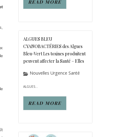
READ MORE
et
s,
ALGUES BLEU
CYANOBACTÉRIES des Algues
ux
Bleu-Vert Les toxines produitent
de
peuvent affecter la Santé – Elles
Nouvelles Urgence Santé
ALGUES...
de
READ MORE
ît