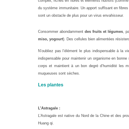
complet, riches en fibres et éléments nutritifs (comm
du système immunitaire. Un apport suffisant en fibres fa
sont un obstacle de plus pour un virus envahisseur.
Consommer abondamment
des fruits et légumes
, p
miso, yogourt
). Des cellules bien alimentées résister
N’oubliez pas l’élément le plus indispensable à la vi
indispensable pour maintenir un organisme en bonne 
corps et maintient à un bon degré d’humidité les m
muqueuses sont sèches.
Les plantes
L’Astragale :
L’Astragale est native du Nord de la Chine et des p
Huang qi.