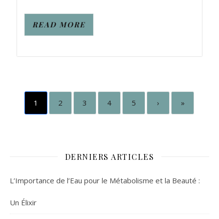
READ MORE
1
2
3
4
5
›
»
DERNIERS ARTICLES
L’Importance de l’Eau pour le Métabolisme et la Beauté :
Un Élixir