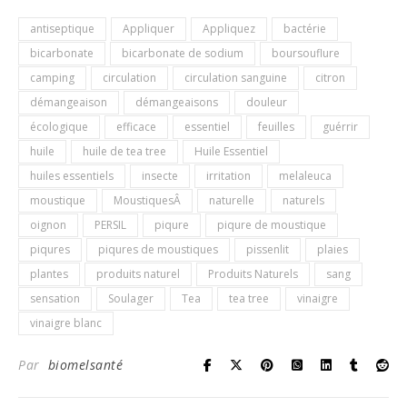
antiseptique
Appliquer
Appliquez
bactérie
bicarbonate
bicarbonate de sodium
boursouflure
camping
circulation
circulation sanguine
citron
démangeaison
démangeaisons
douleur
écologique
efficace
essentiel
feuilles
guérrir
huile
huile de tea tree
Huile Essentiel
huiles essentiels
insecte
irritation
melaleuca
moustique
MoustiquesÂ
naturelle
naturels
oignon
PERSIL
piqure
piqure de moustique
piqures
piqures de moustiques
pissenlit
plaies
plantes
produits naturel
Produits Naturels
sang
sensation
Soulager
Tea
tea tree
vinaigre
vinaigre blanc
Par
biomelsanté