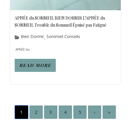
APNÉE du SOMMEIL BIEN DORMIR L’APNÉE du
SOMMEIL Trouble du Sommeil Épuisé pas Fatigué
Bien Dormir
Sommeil Conseils
,
APNÉE du...
READ MORE
1
2
3
4
5
›
»