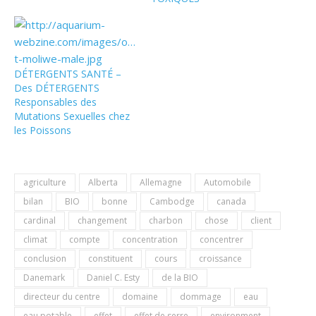
DÉTERGENTS SANTÉ –
Des DÉTERGENTS
Responsables des
Mutations Sexuelles chez
les Poissons
agriculture
Alberta
Allemagne
Automobile
bilan
BIO
bonne
Cambodge
canada
cardinal
changement
charbon
chose
client
climat
compte
concentration
concentrer
conclusion
constituent
cours
croissance
Danemark
Daniel C. Esty
de la BIO
directeur du centre
domaine
dommage
eau
eau potable
effet
effet de serre
environment