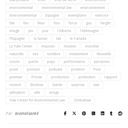
environmental
environmental law
environnement
Environnemental
Espagne
exemplaire
exercice
fait
feu
fleur
fois
force
gaz
height
image
jeu
jour
l'Alberta
l'Allemagne
l'Espagne
la Suisse
lait
le Canada
Le Yale Center
mauvais
mission
mondial
naturelle
nez
nombre
notamment
Nouvelle
ozone
partie
pays
performance
personne
point
poisson
polluant
position
Pour
premier
Presse
production
protection
rapport
ressort
Slovénie
Suède
surprise
taie
utilisation
ville
virage
Yale Center for Environmental Law
Zimbabwe
Par
biomelsanté