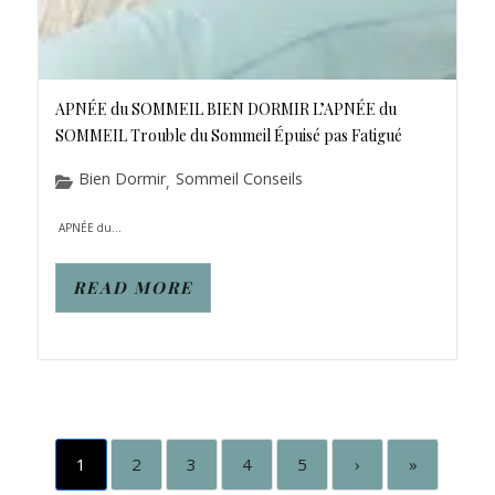
APNÉE du SOMMEIL BIEN DORMIR L’APNÉE du
SOMMEIL Trouble du Sommeil Épuisé pas Fatigué
Bien Dormir
Sommeil Conseils
,
APNÉE du...
READ MORE
1
2
3
4
5
›
»