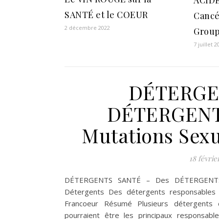
SANTÉ et le COEUR
Cancé
2 décembre 2022
Group
7 juillet 
DÉTERGE
DÉTERGENTS
Mutations Sexu
18 févrie
DÉTERGENTS SANTÉ – Des DÉTERGENTS R
Détergents Des détergents responsables d
Francoeur Résumé Plusieurs détergents do
pourraient être les principaux responsab