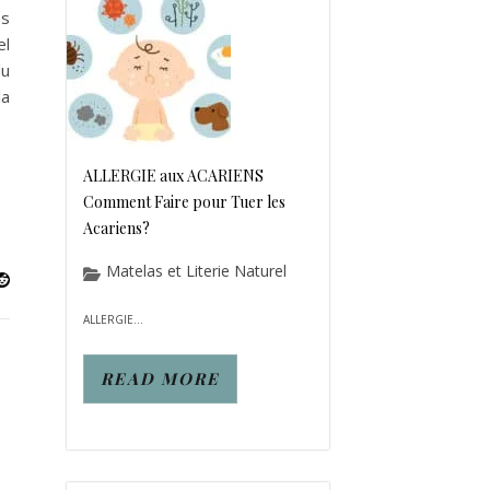
es
el
du
la
ALLERGIE aux ACARIENS
Comment Faire pour Tuer les
Acariens?
Matelas et Literie Naturel
ALLERGIE...
READ MORE