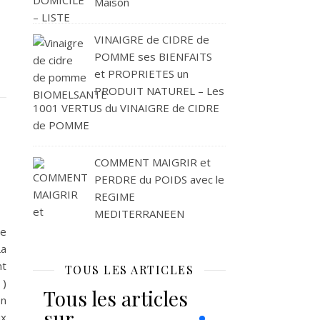
Maison
VINAIGRE de CIDRE de
POMME ses BIENFAITS
et PROPRIETES un
PRODUIT NATUREL – Les
1001 VERTUS du VINAIGRE de CIDRE
de POMME
COMMENT MAIGRIR et
PERDRE du POIDS avec le
REGIME
ines! Comment Pourquoi?
MEDITERRANEEN
pe
La
nt
TOUS LES ARTICLES
 )
Tous les articles
on
sur
ux