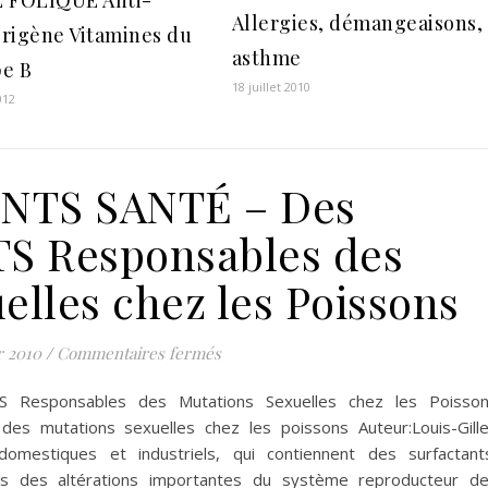
Allergies, démangeaisons,
rigène Vitamines du
asthme
e B
18 juillet 2010
2012
NTS SANTÉ – Des
 Responsables des
elles chez les Poissons
sur DÉTERGENTS SANTÉ – Des DÉTER
r 2010
/
Commentaires fermés
esponsables des Mutations Sexuelles chez les Poisso
es mutations sexuelles chez les poissons Auteur:Louis-Gill
mestiques et industriels, qui contiennent des surfactant
les des altérations importantes du système reproducteur d