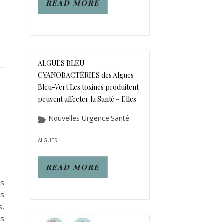
READ MORE
ALGUES BLEU
CYANOBACTÉRIES des Algues
Bleu-Vert Les toxines produitent
peuvent affecter la Santé – Elles
Nouvelles Urgence Santé
ALGUES...
GENTS Responsables des Mutations Sexuelles chez les Poisson
READ MORE
ns
es
s,
es