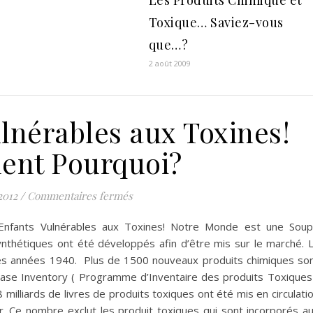
Les Produits Chimique et
Toxique… Saviez-vous
que…?
2 août 2009
lnérables aux Toxines!
nt Pourquoi?
sur Les Enfants Vulnérables aux Tox
2012
/
Commentaires fermés
 Enfants Vulnérables aux Toxines! Notre Monde est une Sou
nthétiques ont été développés afin d’être mis sur le marché. 
 les années 1940. Plus de 1500 nouveaux produits chimiques so
ase Inventory ( Programme d’Inventaire des produits Toxiques
 milliards de livres de produits toxiques ont été mis en circulati
er. Ce nombre exclut les produit toxiques qui sont incorporés a