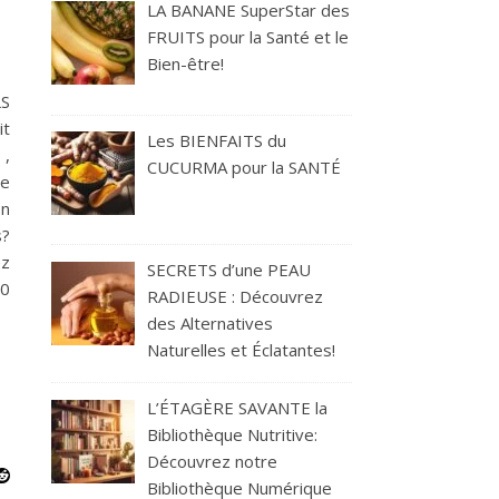
LA BANANE SuperStar des
FRUITS pour la Santé et le
Bien-être!
S
it
Les BIENFAITS du
 ,
CUCURMA pour la SANTÉ
ve
on
s?
ez
SECRETS d’une PEAU
00
RADIEUSE : Découvrez
des Alternatives
Naturelles et Éclatantes!
L’ÉTAGÈRE SAVANTE la
Bibliothèque Nutritive:
Découvrez notre
Bibliothèque Numérique