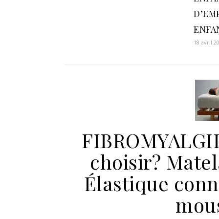
D’EM
ENFA
18 avril 2
FIBROMYALGIE
choisir? Mate
Élastique conn
mou