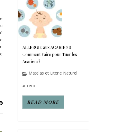
de
nu
gé
ie
r.
ALLERGIE aux ACARIENS
le
Comment Faire pour Tuer les
Acariens?
Matelas et Literie Naturel
ALLERGIE...
READ MORE