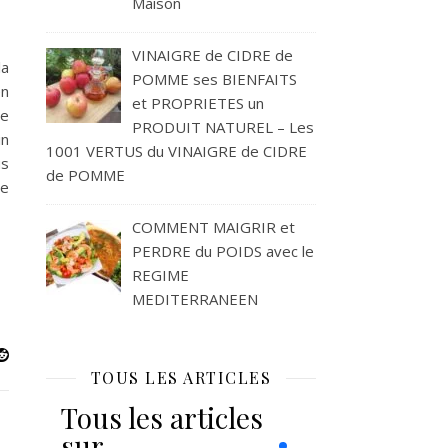
Maison
ologique en Entreprise
VINAIGRE de CIDRE de
la
POMME ses BIENFAITS
en
et PROPRIETES un
de
PRODUIT NATUREL – Les
in
1001 VERTUS du VINAIGRE de CIDRE
us
de POMME
de
COMMENT MAIGRIR et
PERDRE du POIDS avec le
REGIME
MEDITERRANEEN
TOUS LES ARTICLES
Tous les articles
sur