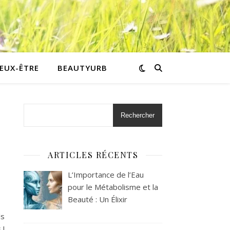
IEUX-ÊTRE
BEAUTYURB
Rechercher
ARTICLES RÉCENTS
L’Importance de l’Eau
pour le Métabolisme et la
sans EMPOISONNER avec des PRODUITS de NETTOYAGE Naturel
Beauté : Un Élixir
s
 !