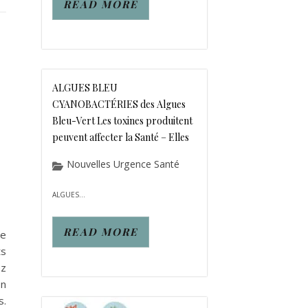
READ MORE
ALGUES BLEU
CYANOBACTÉRIES des Algues
Bleu-Vert Les toxines produitent
peuvent affecter la Santé – Elles
Nouvelles Urgence Santé
ALGUES...
 responsables des INTOXICATIONS
READ MORE
he
ts
ez
on
s.